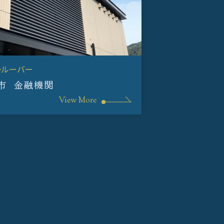
かルーバー
市 金融機関
View More